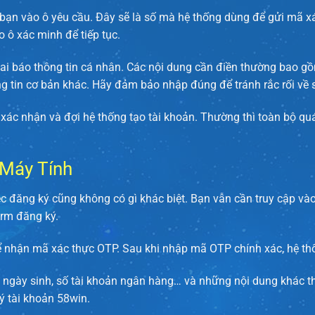
a bạn vào ô yêu cầu. Đây sẽ là số mà hệ thống dùng để gửi mã
o ô xác minh để tiếp tục.
i báo thông tin cá nhân. Các nội dung cần điền thường bao gồm
ng tin cơ bản khác. Hãy đảm bảo nhập đúng để tránh rắc rối về 
xác nhận và đợi hệ thống tạo tài khoản. Thường thì toàn bộ qu
 Máy Tính
c đăng ký cũng không có gì khác biệt. Bạn vẫn cần truy cập và
rm đăng ký.
ể nhận mã xác thực OTP. Sau khi nhập mã OTP chính xác, hệ thố
, ngày sinh, số tài khoản ngân hàng… và những nội dung khác t
ý tài khoản 58win.