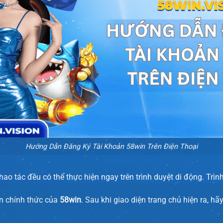
Hướng Dẫn Đăng Ký Tài Khoản 58win Trên Điện Thoại
ao tác đều có thể thực hiện ngay trên trình duyệt di động. Trìn
ẫn chính thức của
58win
. Sau khi giao diện trang chủ hiện ra, h