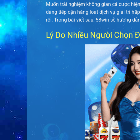
Muốn trải nghiệm không gian cá cược hiện 
dàng tiếp cận hàng loạt dịch vụ giải trí h
rối. Trong bài viết sau, 58win sẽ hướng dẫn
Lý Do Nhiều Người Chọn Đ