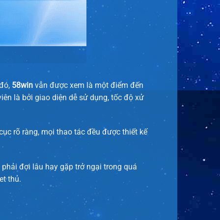
 đó,
58win
vẫn được xem là một điểm đến
iên là bởi giao diện dễ sử dụng, tốc độ xử
cục rõ ràng, mọi thao tác đều được thiết kế
 phải đợi lâu hay gặp trở ngại trong quá
et thủ.