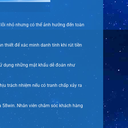
g lỗi nhỏ nhưng có thể ảnh hưởng đến toàn
n thiết để xác minh danh tính khi rút tiền
n sử dụng những mật khẩu dễ đoán như
chịu trách nhiệm nếu có tranh chấp xảy ra
của 58win. Nhân viên chăm sóc khách hàng