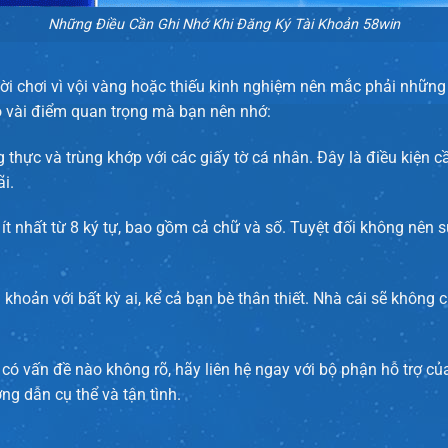
Những Điều Cần Ghi Nhớ Khi Đăng Ký Tài Khoản 58win
gười chơi vì vội vàng hoặc thiếu kinh nghiệm nên mắc phải nhữn
có vài điểm quan trọng mà bạn nên nhớ:
 thực và trùng khớp với các giấy tờ cá nhân. Đây là điều kiện cầ
i.
 ít nhất từ 8 ký tự, bao gồm cả chữ và số. Tuyệt đối không nê
i khoản với bất kỳ ai, kể cả bạn bè thân thiết. Nhà cái sẽ không 
 có vấn đề nào không rõ, hãy liên hệ ngay với bộ phận hỗ trợ 
ng dẫn cụ thể và tận tình.