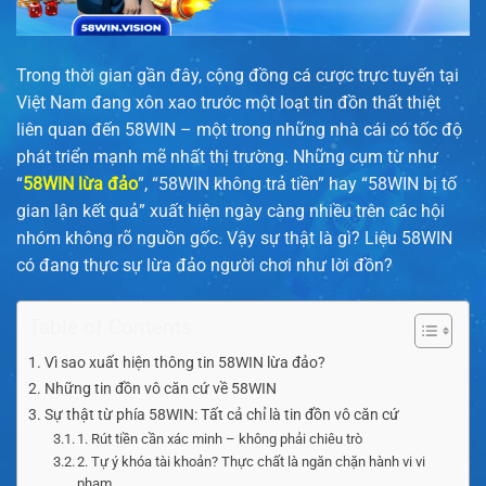
Trong thời gian gần đây, cộng đồng cá cược trực tuyến tại
Việt Nam đang xôn xao trước một loạt tin đồn thất thiệt
liên quan đến 58WIN – một trong những nhà cái có tốc độ
phát triển mạnh mẽ nhất thị trường. Những cụm từ như
“
58WIN lừa đảo
”, “58WIN không trả tiền” hay “58WIN bị tố
gian lận kết quả” xuất hiện ngày càng nhiều trên các hội
nhóm không rõ nguồn gốc. Vậy sự thật là gì? Liệu 58WIN
có đang thực sự lừa đảo người chơi như lời đồn?
Table of Contents
Vì sao xuất hiện thông tin 58WIN lừa đảo?
Những tin đồn vô căn cứ về 58WIN
Sự thật từ phía 58WIN: Tất cả chỉ là tin đồn vô căn cứ
1. Rút tiền cần xác minh – không phải chiêu trò
2. Tự ý khóa tài khoản? Thực chất là ngăn chặn hành vi vi
phạm