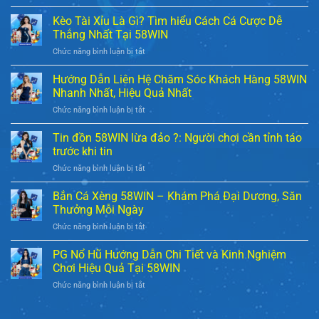
Thầu
Tiết
đề
Kèo Tài Xỉu Là Gì? Tìm hiểu Cách Cá Cược Dễ
Từ
là
A-
Thắng Nhất Tại 58WIN
gì?
Z
ở
Chức năng bình luận bị tắt
Cách
Cho
Kèo
kiếm
Người
Tài
Hướng Dẫn Liên Hệ Chăm Sóc Khách Hàng 58WIN
tiền
Mới
Xỉu
từ
Nhanh Nhất, Hiệu Quả Nhất
Là
thầu
ở
Chức năng bình luận bị tắt
Gì?
đề
Hướng
Tìm
tại
Dẫn
Tin đồn 58WIN lừa đảo ?: Người chơi cần tỉnh táo
hiểu
58win
Liên
Cách
trước khi tin
năm
Hệ
Cá
2025
ở
Chức năng bình luận bị tắt
Chăm
Cược
Tin
Sóc
Dễ
đồn
Bắn Cá Xèng 58WIN – Khám Phá Đại Dương, Săn
Khách
Thắng
58WIN
Hàng
Thưởng Mỗi Ngày
Nhất
lừa
58WIN
Tại
ở
Chức năng bình luận bị tắt
đảo
Nhanh
58WIN
Bắn
?:
Nhất,
Cá
PG Nổ Hũ Hướng Dẫn Chi Tiết và Kinh Nghiệm
Người
Hiệu
Xèng
chơi
Chơi Hiệu Quả Tại 58WIN
Quả
58WIN
cần
Nhất
ở
Chức năng bình luận bị tắt
–
tỉnh
PG
Khám
táo
Nổ
Phá
trước