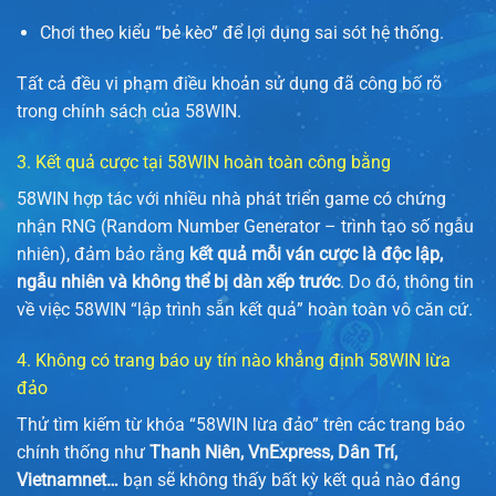
Chơi theo kiểu “bẻ kèo” để lợi dụng sai sót hệ thống.
Tất cả đều vi phạm điều khoản sử dụng đã công bố rõ
trong chính sách của 58WIN.
3. Kết quả cược tại 58WIN hoàn toàn công bằng
58WIN hợp tác với nhiều nhà phát triển game có chứng
nhận RNG (Random Number Generator – trình tạo số ngẫu
nhiên), đảm bảo rằng
kết quả mỗi ván cược là độc lập,
ngẫu nhiên và không thể bị dàn xếp trước
. Do đó, thông tin
về việc 58WIN “lập trình sẵn kết quả” hoàn toàn vô căn cứ.
4. Không có trang báo uy tín nào khẳng định 58WIN lừa
đảo
Thử tìm kiếm từ khóa “58WIN lừa đảo” trên các trang báo
chính thống như
Thanh Niên, VnExpress, Dân Trí,
Vietnamnet…
bạn sẽ không thấy bất kỳ kết quả nào đáng