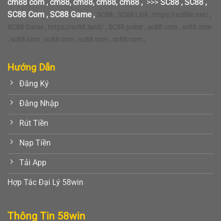
cm88 com
,
cm88
,
cm88
,
cm88
,
cm88
,
>>>
SC88
,
SC88
,
SC88 Com
,
SC88 Game
,
SC88
,
SC88 Link
,
https://sc88e.net/
,
SC88 Game
,
https://sc88.land/
,
SC88 poker
,
sc88 com
,
sc88 com
,
sc88 com
,
sc88 com
,
sc88 com
,
sc88 com
,
Hướng Dẫn
Đăng Ký
Đăng Nhập
Rút Tiền
Nạp Tiền
Tải App
Hợp Tác Đại Lý 58win
Thông Tin 58win