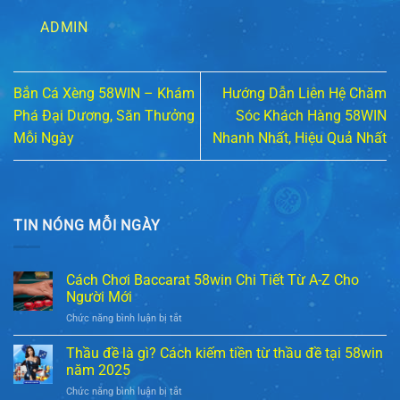
ADMIN
Bắn Cá Xèng 58WIN – Khám
Hướng Dẫn Liên Hệ Chăm
Phá Đại Dương, Săn Thưởng
Sóc Khách Hàng 58WIN
Mỗi Ngày
Nhanh Nhất, Hiệu Quả Nhất
TIN NÓNG MỖI NGÀY
Cách Chơi Baccarat 58win Chi Tiết Từ A-Z Cho
Người Mới
ở
Chức năng bình luận bị tắt
Cách
Chơi
Thầu đề là gì? Cách kiếm tiền từ thầu đề tại 58win
Baccarat
năm 2025
58win
ở
Chức năng bình luận bị tắt
Chi